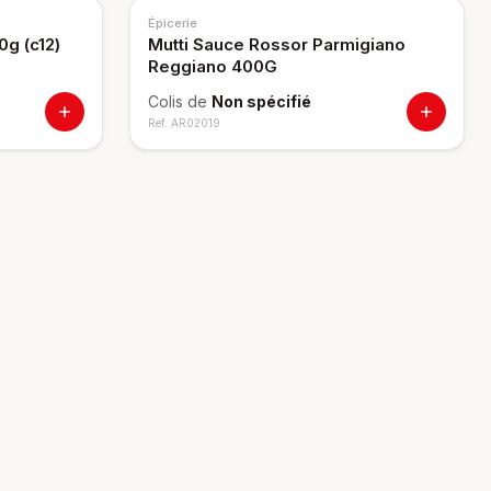
Épicerie
0g (c12)
Mutti Sauce Rossor Parmigiano
Reggiano 400G
Colis de
Non spécifié
Ref.
AR02019