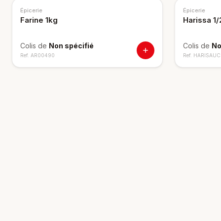
Épicerie
Épicerie
Farine 1kg
Harissa 1
Colis de
Non spécifié
Colis de
No
Ref.
AR00490
Ref.
HARISAUC