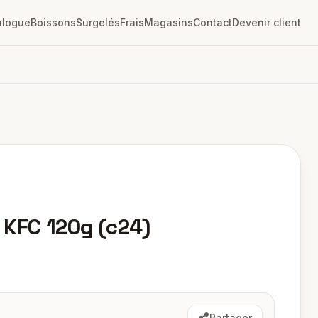
alogue
Boissons
Surgelés
Frais
Magasins
Contact
Devenir client
 KFC 120g (c24)
Partager