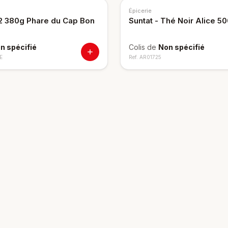
Épicerie
/2 380g Phare du Cap Bon
Suntat - Thé Noir Alice 50
n spécifié
Colis de
Non spécifié
E
Ref.
AR01725