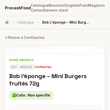
Catalogue
Boissons
Surgelés
Frais
Magasins
ProcashFood
Contact
Devenir client
Catalogue
Bob L'éponge – Mini Burgers Fruités 72g
Accueil
←
Retour à
Confiseries
FICHE PRODUIT
Confiseries
Réf.
AR02619
Bob l'éponge – Mini Burgers
fruités 72g
Colis :
Non spécifié