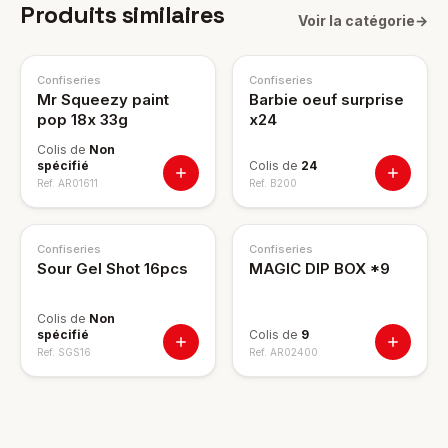
Produits similaires
Voir la catégorie
→
Confiseries
Confiseries
Mr Squeezy paint
Barbie oeuf surprise
pop 18x 33g
x24
Colis de
Non
spécifié
Colis de
24
Ref.
AR01611
Ref.
B200
Confiseries
Confiseries
Sour Gel Shot 16pcs
MAGIC DIP BOX *9
Colis de
Non
spécifié
Colis de
9
Ref.
SGS16
Ref.
AR02400