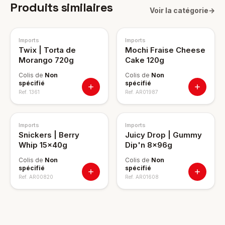
Produits similaires
Voir la catégorie
→
Imports
Imports
Twix | Torta de
Mochi Fraise Cheese
Morango 720g
Cake 120g
Colis de
Non
Colis de
Non
spécifié
spécifié
Ref.
1361
Ref.
AR01987
Imports
Imports
Snickers | Berry
Juicy Drop | Gummy
Whip 15x40g
Dip'n 8x96g
Colis de
Non
Colis de
Non
spécifié
spécifié
Ref.
AR00820
Ref.
AR01608