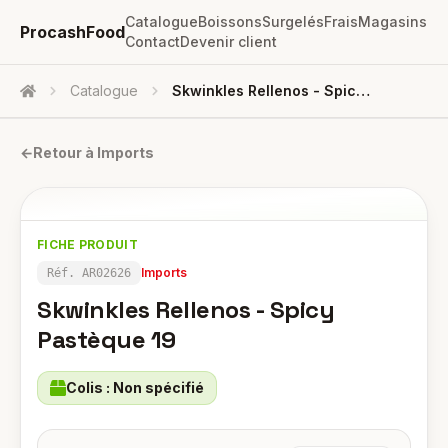
Catalogue
Boissons
Surgelés
Frais
Magasins
ProcashFood
Contact
Devenir client
Catalogue
Skwinkles Rellenos - Spicy Pastèque 19
Accueil
←
Retour à
Imports
FICHE PRODUIT
Imports
Réf.
AR02626
Skwinkles Rellenos - Spicy
Pastèque 19
Colis :
Non spécifié