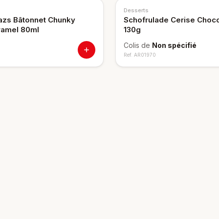
Desserts
zs Bâtonnet Chunky
Schofrulade Cerise Choc
ramel 80ml
130g
Colis de
Non spécifié
Ref.
AR01970