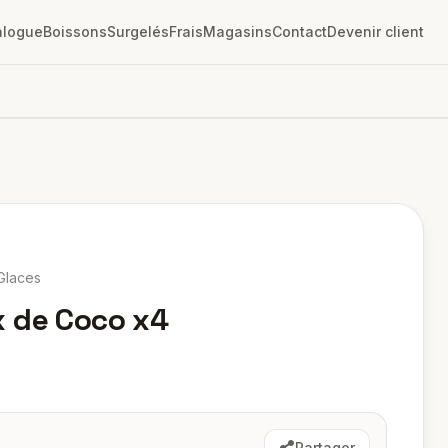
alogue
Boissons
Surgelés
Frais
Magasins
Contact
Devenir client
Glaces
 de Coco x4
Partager