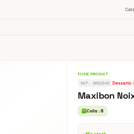
Cat
FICHE PRODUIT
Desserts
›
Réf.
AR02640
Maxibon Noix
Colis :
8
En stock