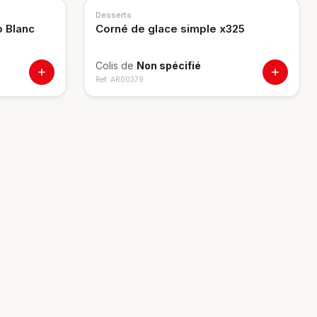
Desserts
o Blanc
Corné de glace simple x325
Colis de
Non spécifié
Ref.
AR00379