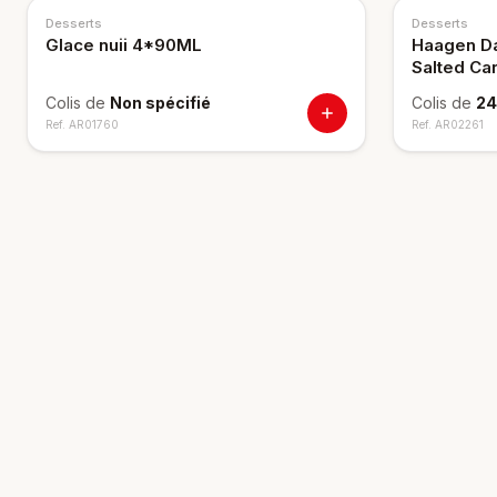
Desserts
Desserts
Glace nuii 4*90ML
Haagen Da
Salted Ca
Colis de
Non spécifié
Colis de
24
Ref.
AR01760
Ref.
AR02261