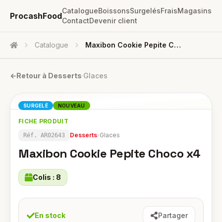
Catalogue
Boissons
Surgelés
Frais
Magasins
ProcashFood
Contact
Devenir client
Catalogue
Maxibon Cookie Pepite Choco X4
Accueil
←
Retour à
Desserts
·
Glaces
SURGELÉ
NOUVEAU
FICHE PRODUIT
Desserts
›
Glaces
Réf.
AR02643
Maxibon Cookie Pepite Choco x4
Colis :
8
En stock
Partager