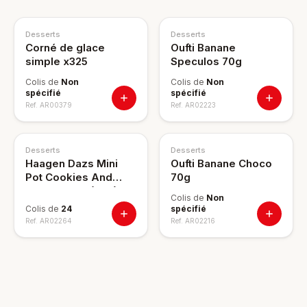
Desserts
Desserts
Corné de glace
Oufti Banane
simple x325
Speculos 70g
Colis de
Non
Colis de
Non
spécifié
spécifié
Ref.
AR00379
Ref.
AR02223
Desserts
Desserts
Haagen Dazs Mini
Oufti Banane Choco
Pot Cookies And
70g
Cream 95ml (78g)
Colis de
Non
Colis de
24
spécifié
Ref.
AR02264
Ref.
AR02216