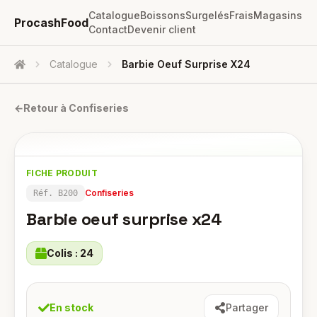
Catalogue
Boissons
Surgelés
Frais
Magasins
ProcashFood
Contact
Devenir client
Catalogue
Barbie Oeuf Surprise X24
Accueil
←
Retour à
Confiseries
FICHE PRODUIT
Confiseries
Réf.
B200
Barbie oeuf surprise x24
Colis :
24
En stock
Partager