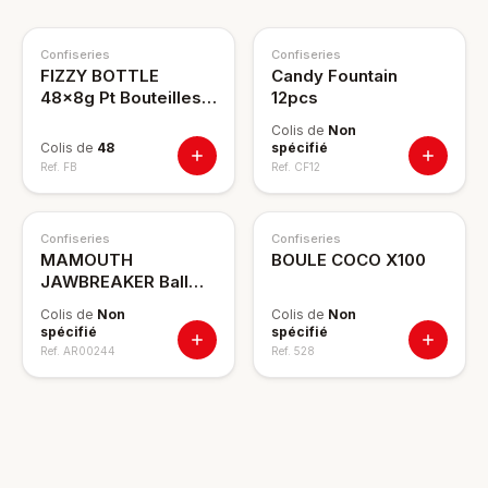
Confiseries
Confiseries
FIZZY BOTTLE
Candy Fountain
48x8g Pt Bouteilles
12pcs
Couleur
Colis de
Non
Colis de
48
spécifié
Ref.
FB
Ref.
CF12
Confiseries
Confiseries
MAMOUTH
BOULE COCO X100
JAWBREAKER Ball
Gum x18 cdt:8
Colis de
Non
Colis de
Non
spécifié
spécifié
Ref.
AR00244
Ref.
528