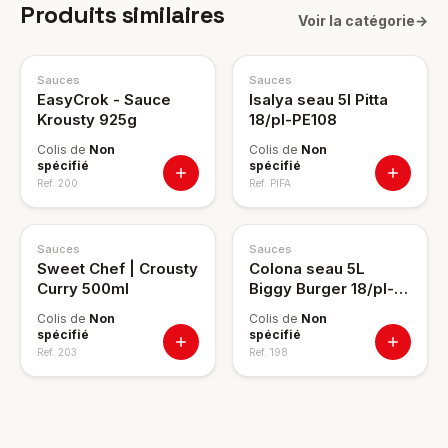
Produits similaires
Voir la catégorie
→
Sauces
Sauces
EasyCrok - Sauce
Isalya seau 5l Pitta
Krousty 925g
18/pl-PE108
Colis de
Non
Colis de
Non
spécifié
spécifié
Ref.
200
Ref.
PIFA
Sauces
Sauces
Sweet Chef | Crousty
Colona seau 5L
Curry 500ml
Biggy Burger 18/pl-
P108
Colis de
Non
Colis de
Non
spécifié
spécifié
Ref.
203
Ref.
198