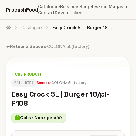
Catalogue
Boissons
Surgelés
Frais
Magasins
ProcashFood
Contact
Devenir client
Catalogue
Easy Crock 5L | Burger 18/pl- P108
Accueil
←
Retour à
Sauces
·
COLONA 5L(factory)
FICHE PRODUIT
Sauces
›
COLONA 5L(factory)
Réf.
BIF1
Easy Crock 5L | Burger 18/pl-
P108
Colis :
Non spécifié