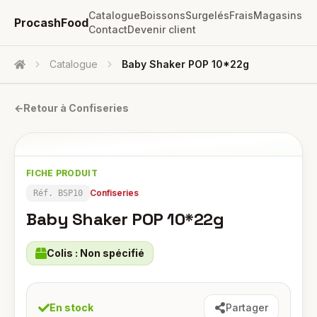
Catalogue
Boissons
Surgelés
Frais
Magasins
ProcashFood
Contact
Devenir client
Catalogue
Baby Shaker POP 10*22g
Accueil
←
Retour à
Confiseries
FICHE PRODUIT
Confiseries
Réf.
BSP10
Baby Shaker POP 10*22g
Colis :
Non spécifié
En stock
Partager