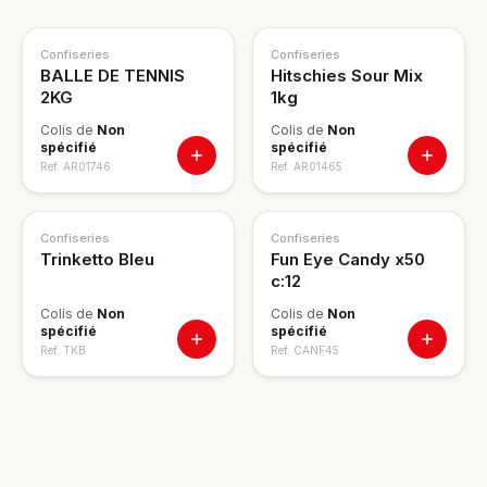
Confiseries
Confiseries
BALLE DE TENNIS
Hitschies Sour Mix
2KG
1kg
Colis de
Non
Colis de
Non
spécifié
spécifié
Ref.
AR01746
Ref.
AR01465
Confiseries
Confiseries
Trinketto Bleu
Fun Eye Candy x50
c:12
Colis de
Non
Colis de
Non
spécifié
spécifié
Ref.
TKB
Ref.
CANF45