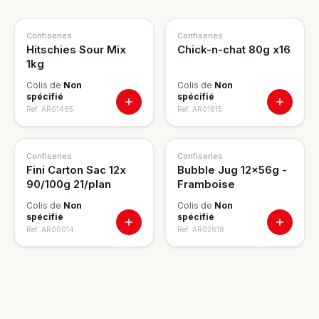
Confiseries
Confiseries
Hitschies Sour Mix
Chick-n-chat 80g x16
1kg
Colis de
Non
Colis de
Non
spécifié
spécifié
Ref.
AR01465
Ref.
AR01615
Confiseries
Confiseries
Fini Carton Sac 12x
Bubble Jug 12x56g -
90/100g 21/plan
Framboise
Colis de
Non
Colis de
Non
spécifié
spécifié
Ref.
AR00014
Ref.
AR02618