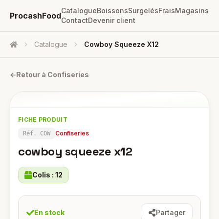
Catalogue
Boissons
Surgelés
Frais
Magasins
ProcashFood
Contact
Devenir client
Catalogue
Cowboy Squeeze X12
Accueil
←
Retour à
Confiseries
FICHE PRODUIT
Confiseries
Réf.
COW
cowboy squeeze x12
Colis :
12
En stock
Partager