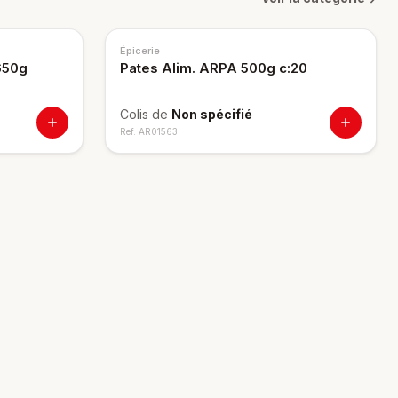
Épicerie
1650g
Pates Alim. ARPA 500g c:20
Colis de
Non spécifié
Ref.
AR01563