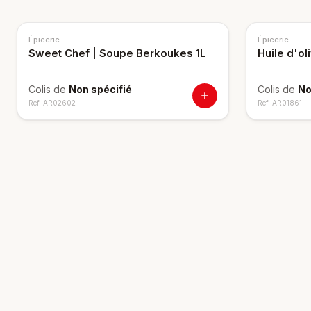
Épicerie
Épicerie
Sweet Chef | Soupe Berkoukes 1L
Huile d'o
Colis de
Non spécifié
Colis de
No
Ref.
AR02602
Ref.
AR01861