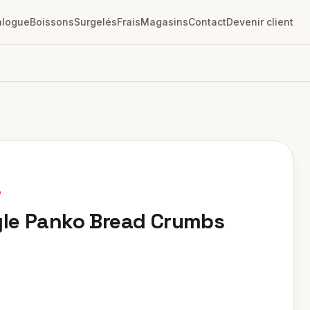
alogue
Boissons
Surgelés
Frais
Magasins
Contact
Devenir client
e
le Panko Bread Crumbs