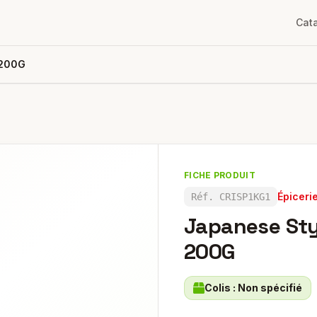
Cat
 200G
FICHE PRODUIT
Épiceri
Réf.
CRISP1KG1
Japanese Sty
200G
Colis :
Non spécifié