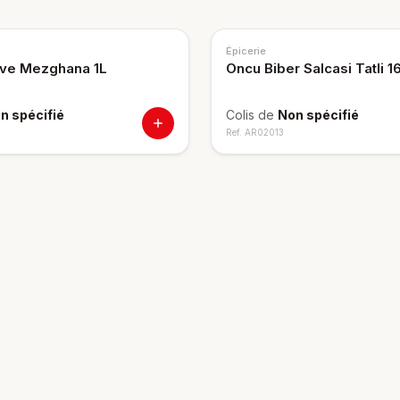
Épicerie
live Mezghana 1L
Oncu Biber Salcasi Tatli 
n spécifié
Colis de
Non spécifié
Ref.
AR02013