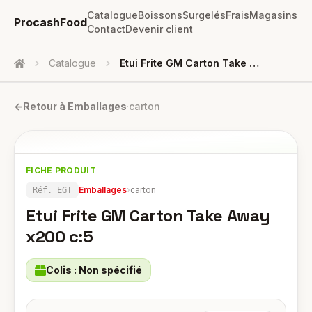
Catalogue
Boissons
Surgelés
Frais
Magasins
ProcashFood
Contact
Devenir client
Catalogue
Etui Frite GM Carton Take Away X200 C:5
Accueil
←
Retour à
Emballages
·
carton
FICHE PRODUIT
Emballages
›
carton
Réf.
EGT
Etui Frite GM Carton Take Away
x200 c:5
Colis :
Non spécifié