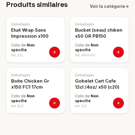
Produits similaires
Voir la catégorie
→
Emballages
Emballages
Etuit Wrap Sans
Bucket (seau) chiken
Impression x100
x50 GR PB150
Colis de
Non
Colis de
Non
spécifié
spécifié
Ref.
332
Ref.
AR00467
Emballages
Emballages
Boite Chicken Gr
Gobelet Cart Cafe
x150 FC1 17cm
12cl /4oz/ x50 (c20)
Colis de
Non
Colis de
Non
spécifié
spécifié
Ref.
BCF
Ref.
320