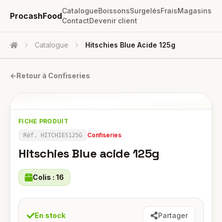
Catalogue
Boissons
Surgelés
Frais
Magasins
ProcashFood
Contact
Devenir client
Catalogue
Hitschies Blue Acide 125g
Accueil
←
Retour à
Confiseries
FICHE PRODUIT
Confiseries
Réf.
HITCHIES125G
Hitschies Blue acide 125g
Colis :
16
En stock
Partager