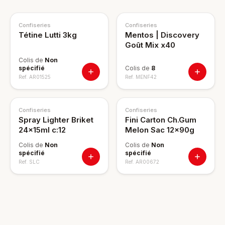
Confiseries
Confiseries
Tétine Lutti 3kg
Mentos | Discovery
Goût Mix x40
Colis de
Non
spécifié
Colis de
8
Ref.
AR01525
Ref.
MENF42
Confiseries
Confiseries
Spray Lighter Briket
Fini Carton Ch.Gum
24x15ml c:12
Melon Sac 12x90g
Colis de
Non
Colis de
Non
spécifié
spécifié
Ref.
SLC
Ref.
AR00672