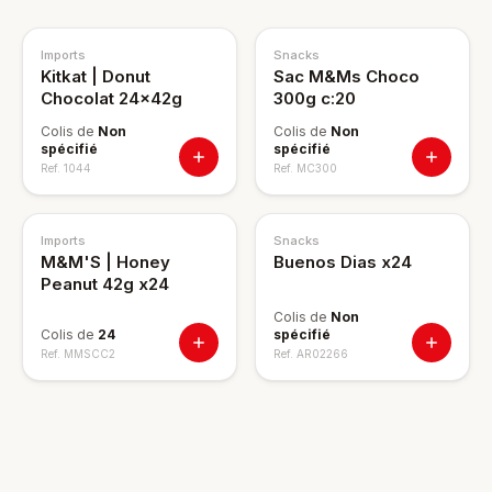
Imports
Snacks
Kitkat | Donut
Sac M&Ms Choco
Chocolat 24x42g
300g c:20
Colis de
Non
Colis de
Non
spécifié
spécifié
Ref.
1044
Ref.
MC300
Imports
Snacks
M&M'S | Honey
Buenos Dias x24
Peanut 42g x24
Colis de
Non
Colis de
24
spécifié
Ref.
MMSCC2
Ref.
AR02266