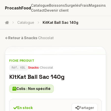
Catalogue
Boissons
Surgelés
Frais
Magasins
ProcashFood
Contact
Devenir client
Catalogue
KitKat Ball Sac 140g
Accueil
←
Retour à
Snacks
·
Chocolat
FICHE PRODUIT
Snacks
›
Chocolat
Réf.
KBL
KitKat Ball Sac 140g
Colis :
Non spécifié
En stock
Partager