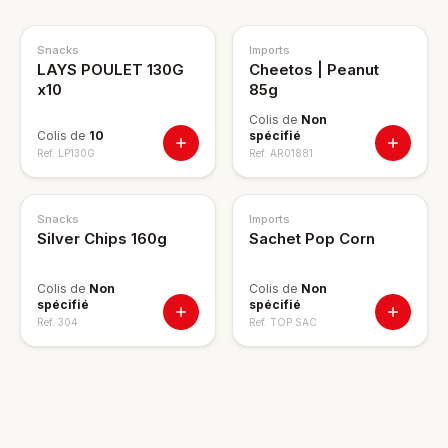
Snacks
Imports
LAYS POULET 130G
Cheetos | Peanut
x10
85g
Colis de
Non
Colis de
10
spécifié
Ref.
LP130G
Ref.
AR01881
Snacks
Imports
Silver Chips 160g
Sachet Pop Corn
Colis de
Non
Colis de
Non
spécifié
spécifié
Ref.
304
Ref.
TOP SAC