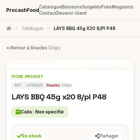
Catalogue
Boissons
Surgelés
Frais
Magasins
ProcashFood
Contact
Devenir client
Catalogue
LAYS BBQ 45g X20 8/pl P48
Accueil
←
Retour à
Snacks
·
Chips
FICHE PRODUIT
Snacks
›
Chips
Réf.
LAYBBQ45
LAYS BBQ 45g x20 8/pl P48
Colis :
Non spécifié
En stock
Partager