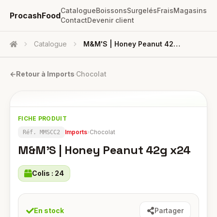
Catalogue
Boissons
Surgelés
Frais
Magasins
ProcashFood
Contact
Devenir client
Catalogue
M&M'S | Honey Peanut 42g X24
Accueil
←
Retour à
Imports
·
Chocolat
FICHE PRODUIT
Imports
›
Chocolat
Réf.
MMSCC2
M&M'S | Honey Peanut 42g x24
Colis :
24
En stock
Partager