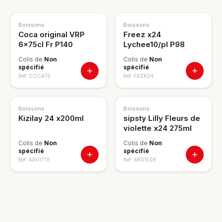
Boissons
Boissons
Coca original VRP
Freez x24
6x75cl Fr P140
Lychee10/pl P98
Colis de
Non
Colis de
Non
spécifié
spécifié
Ref.
COCA75
Ref.
FRZK24
Boissons
Boissons
Kizilay 24 x200ml
sipsty Lilly Fleurs de
violette x24 275ml
Colis de
Non
Colis de
Non
spécifié
spécifié
Ref.
AR01719
Ref.
AR01508