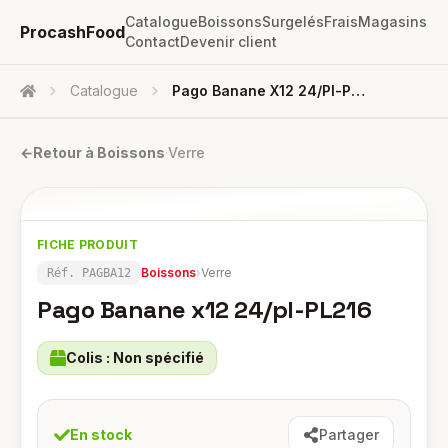
Catalogue
Boissons
Surgelés
Frais
Magasins
ProcashFood
Contact
Devenir client
Catalogue
Pago Banane X12 24/pl-PL216
Accueil
←
Retour à
Boissons
·
Verre
FICHE PRODUIT
Boissons
›
Verre
Réf.
PAGBA12
Pago Banane x12 24/pl-PL216
Colis :
Non spécifié
En stock
Partager