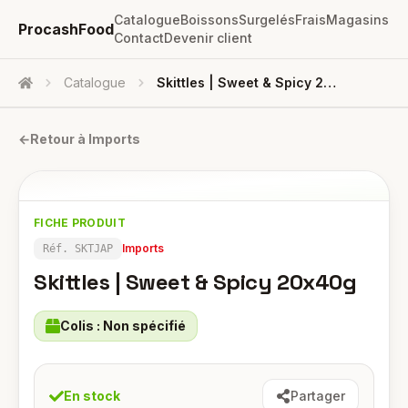
Catalogue
Boissons
Surgelés
Frais
Magasins
ProcashFood
Contact
Devenir client
Catalogue
Skittles | Sweet & Spicy 20x40g
Accueil
←
Retour à
Imports
FICHE PRODUIT
Imports
Réf.
SKTJAP
Skittles | Sweet & Spicy 20x40g
Colis :
Non spécifié
En stock
Partager