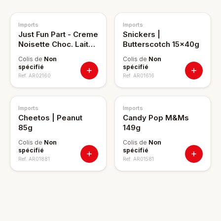
Imports
Imports
Just Fun Part - Creme
Snickers |
Noisette Choc. Lait
Butterscotch 15x40g
120g
Colis de
Non
Colis de
Non
spécifié
spécifié
Ref.
AR02160
Ref.
AR01616
Imports
Imports
Cheetos | Peanut
Candy Pop M&Ms
85g
149g
Colis de
Non
Colis de
Non
spécifié
spécifié
Ref.
AR01881
Ref.
AR01581