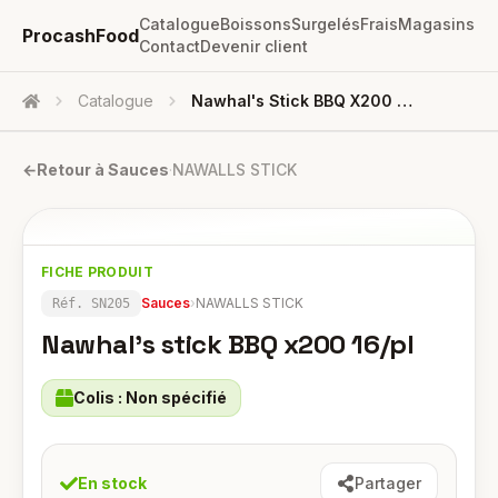
Catalogue
Boissons
Surgelés
Frais
Magasins
ProcashFood
Contact
Devenir client
Catalogue
Nawhal's Stick BBQ X200 16/pl
Accueil
←
Retour à
Sauces
·
NAWALLS STICK
FICHE PRODUIT
Sauces
›
NAWALLS STICK
Réf.
SN205
Nawhal's stick BBQ x200 16/pl
Colis :
Non spécifié
En stock
Partager