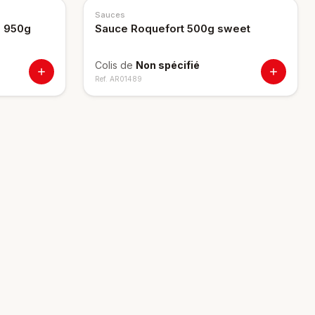
Sauces
e 950g
Sauce Roquefort 500g sweet
Colis de
Non spécifié
Ref.
AR01489