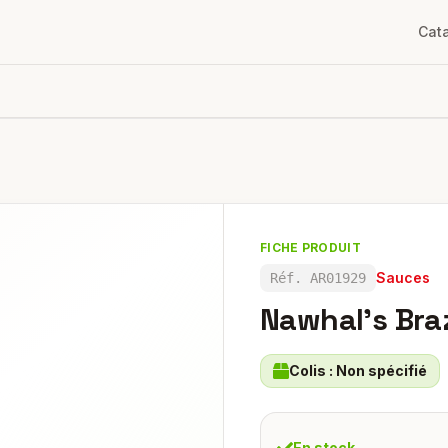
Cat
FICHE PRODUIT
Sauces
Réf.
AR01929
Nawhal's Braz
Colis :
Non spécifié
En stock