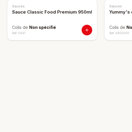
Sauces
Sauces
Sauce Classic Food Premium 950ml
Yummy's c
Colis de
Non spécifié
Colis de
No
Ref.
5941
Ref.
AR00419