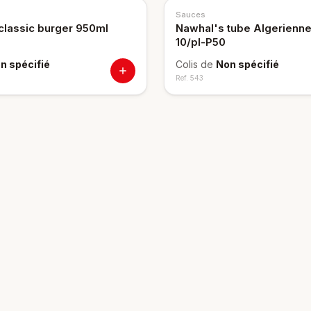
Sauces
lassic burger 950ml
Nawhal's tube Algerienn
10/pl-P50
n spécifié
Colis de
Non spécifié
Ref.
543