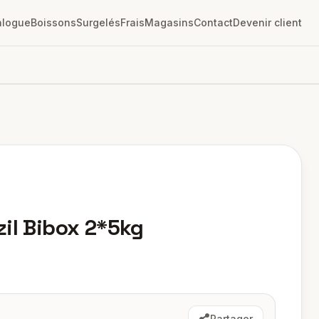
alogue
Boissons
Surgelés
Frais
Magasins
Contact
Devenir client
il Bibox 2*5kg
Partager