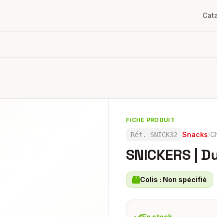
Cat
FICHE PRODUIT
Snacks
›
C
Réf.
SNICK32
SNICKERS | D
Colis :
Non spécifié
En stock