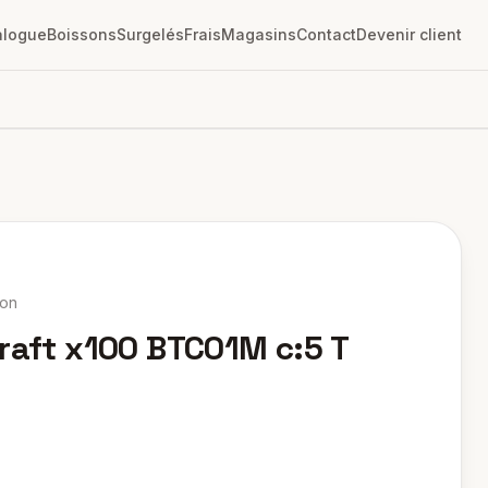
alogue
Boissons
Surgelés
Frais
Magasins
Contact
Devenir client
ton
Kraft x100 BTC01M c:5 T