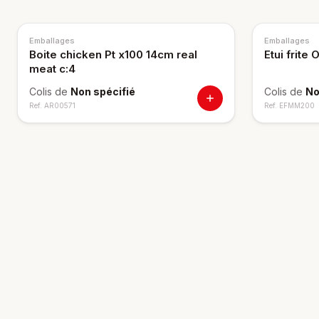
Emballages
Emballages
Boite chicken Pt x100 14cm real
Etui frite
meat c:4
Colis de
Non spécifié
Colis de
No
Ref.
AR00571
Ref.
EFMM200