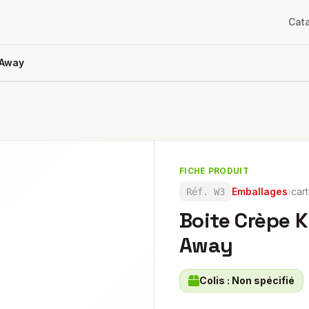
Cat
 Away
FICHE PRODUIT
Emballages
›
car
Réf.
W3
Boite Crèpe 
Away
Colis :
Non spécifié