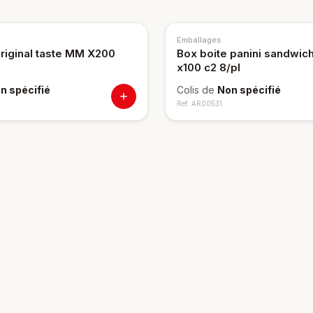
Emballages
 Original taste MM X200
Box boite panini sandwich
x100 c2 8/pl
n spécifié
Colis de
Non spécifié
Ref.
AR00531