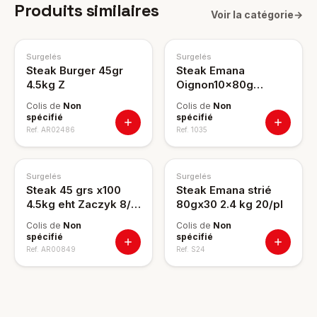
Produits similaires
Voir la catégorie
→
Surgelés
Surgelés
Steak Burger 45gr
Steak Emana
4.5kg Z
Oignon10x80g
15crt/pl
Colis de
Non
Colis de
Non
spécifié
spécifié
Ref.
AR02486
Ref.
1035
Surgelés
Surgelés
Steak 45 grs x100
Steak Emana strié
4.5kg eht Zaczyk 8/pl
80gx30 2.4 kg 20/pl
PE140
Colis de
Non
Colis de
Non
spécifié
spécifié
Ref.
AR00849
Ref.
S24