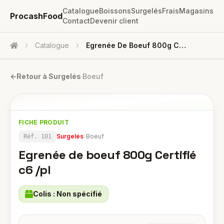
Catalogue
Boissons
Surgelés
Frais
Magasins
ProcashFood
Contact
Devenir client
Catalogue
Egrenée De Boeuf 800g Certifié C6 /pl
Accueil
←
Retour à
Surgelés
·
Boeuf
FICHE PRODUIT
Surgelés
›
Boeuf
Réf.
101
Egrenée de boeuf 800g Certifié
c6 /pl
Colis :
Non spécifié