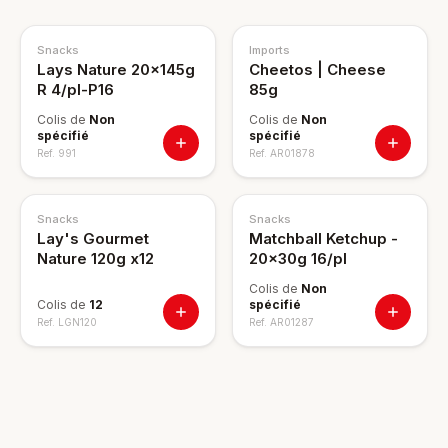
Snacks
Imports
Lays Nature 20x145g
Cheetos | Cheese
R 4/pl-P16
85g
Colis de
Non
Colis de
Non
spécifié
spécifié
Ref.
991
Ref.
AR01878
Snacks
Snacks
Lay's Gourmet
Matchball Ketchup -
Nature 120g x12
20x30g 16/pl
Colis de
Non
Colis de
12
spécifié
Ref.
LGN120
Ref.
AR01287