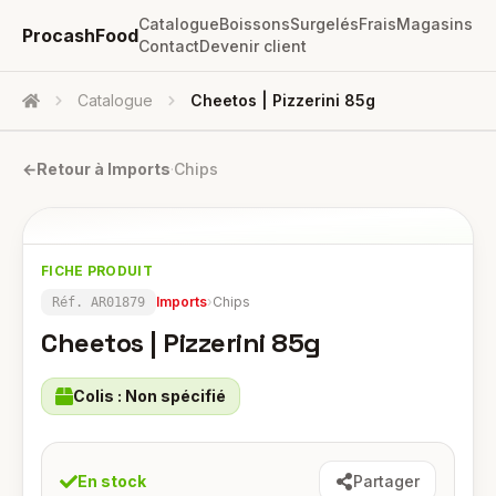
Catalogue
Boissons
Surgelés
Frais
Magasins
ProcashFood
Contact
Devenir client
Catalogue
Cheetos | Pizzerini 85g
Accueil
←
Retour à
Imports
·
Chips
FICHE PRODUIT
Imports
›
Chips
Réf.
AR01879
Cheetos | Pizzerini 85g
Colis :
Non spécifié
En stock
Partager