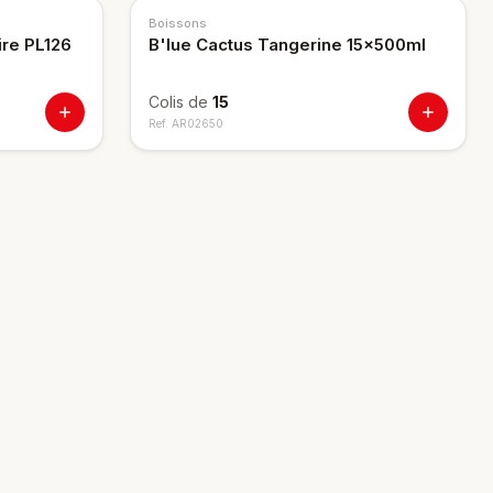
NOUVEAU
Boissons
re PL126
B'lue Cactus Tangerine 15x500ml
Colis de
15
Ref.
AR02650