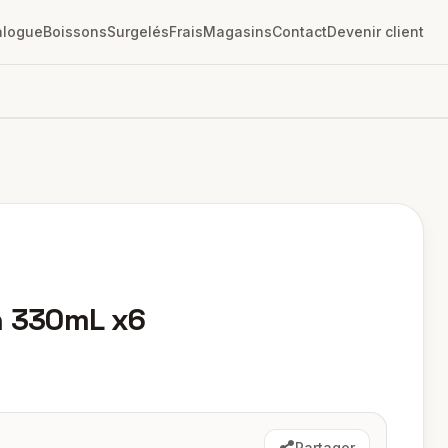
alogue
Boissons
Surgelés
Frais
Magasins
Contact
Devenir client
n 330mL x6
Partager