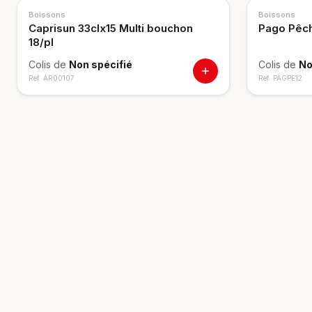
Boissons
Boissons
Caprisun 33clx15 Multi bouchon
Pago Pêch
18/pl
Colis de
Non spécifié
Colis de
No
Ref.
AR00107
Ref.
PAGPE12