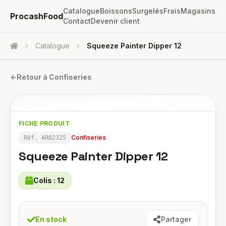
Catalogue
Boissons
Surgelés
Frais
Magasins
ProcashFood
Contact
Devenir client
Catalogue
Squeeze Painter Dipper 12
Accueil
←
Retour à
Confiseries
FICHE PRODUIT
Confiseries
Réf.
AR02325
Squeeze Painter Dipper 12
Colis :
12
En stock
Partager