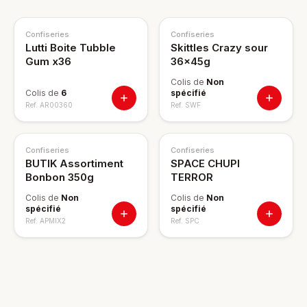
Confiseries
Confiseries
Lutti Boite Tubble
Skittles Crazy sour
Gum x36
36x45g
Colis de
Non
Colis de
6
spécifié
Ref.
AR00360
Ref.
SWF
Confiseries
Confiseries
BUTIK Assortiment
SPACE CHUPI
Bonbon 350g
TERROR
Colis de
Non
Colis de
Non
spécifié
spécifié
Ref.
APMIX2
Ref.
SPC