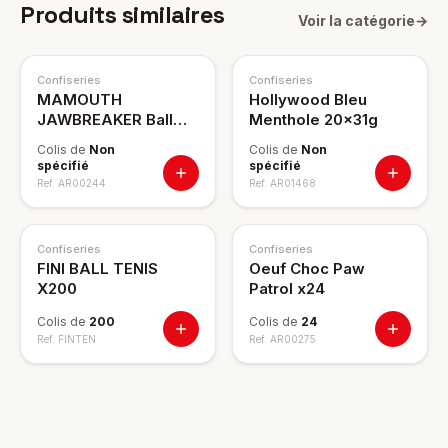
Produits similaires
Voir la catégorie
→
Confiseries
Confiseries
MAMOUTH
Hollywood Bleu
JAWBREAKER Ball
Menthole 20x31g
Gum x18 cdt:8
Colis de
Non
Colis de
Non
spécifié
spécifié
Ref.
AR00244
Ref.
AR01468
Confiseries
Confiseries
FINI BALL TENIS
Oeuf Choc Paw
X200
Patrol x24
Colis de
200
Colis de
24
Ref.
FINTEN
Ref.
AR00275