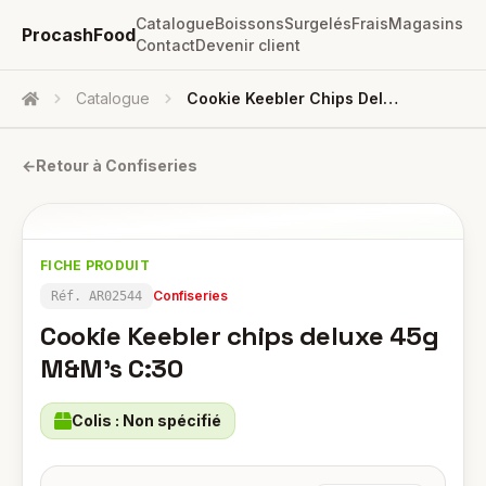
Catalogue
Boissons
Surgelés
Frais
Magasins
ProcashFood
Contact
Devenir client
Catalogue
Cookie Keebler Chips Deluxe 45g M&M's C:30
Accueil
←
Retour à
Confiseries
FICHE PRODUIT
Confiseries
Réf.
AR02544
Cookie Keebler chips deluxe 45g
M&M's C:30
Colis :
Non spécifié