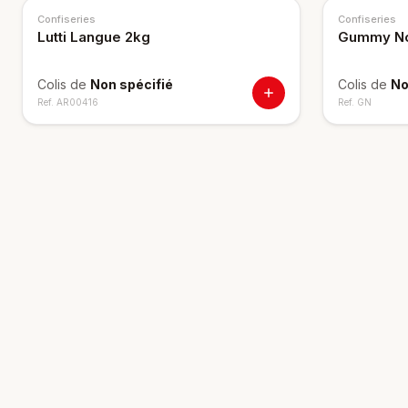
Confiseries
Confiseries
Lutti Langue 2kg
Gummy No
Colis de
Non spécifié
Colis de
No
Ref.
AR00416
Ref.
GN