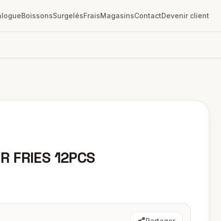
alogue
Boissons
Surgelés
Frais
Magasins
Contact
Devenir client
R FRIES 12PCS
Partager