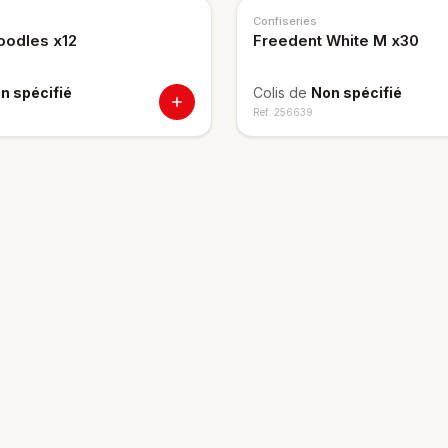
Confiseries
odles x12
Freedent White M x30
n spécifié
Colis de
Non spécifié
Ref.
256639