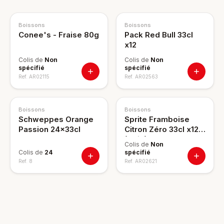
Boissons
Boissons
Conee's - Fraise 80g
Pack Red Bull 33cl
x12
Colis de
Non
Colis de
Non
spécifié
spécifié
Ref.
AR02115
Ref.
AR02563
Boissons
Boissons
Schweppes Orange
Sprite Framboise
Passion 24x33cl
Citron Zéro 33cl x12
(Asie)
Colis de
Non
Colis de
24
spécifié
Ref.
8
Ref.
AR02621