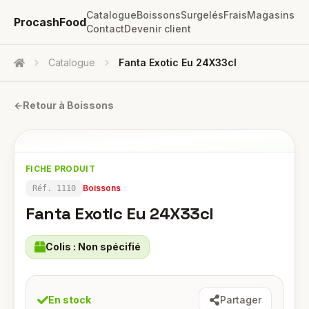
Catalogue
Boissons
Surgelés
Frais
Magasins
ProcashFood
Contact
Devenir client
Catalogue
Fanta Exotic Eu 24X33cl
Accueil
←
Retour à
Boissons
FICHE PRODUIT
Boissons
Réf.
1110
Fanta Exotic Eu 24X33cl
Colis :
Non spécifié
En stock
Partager